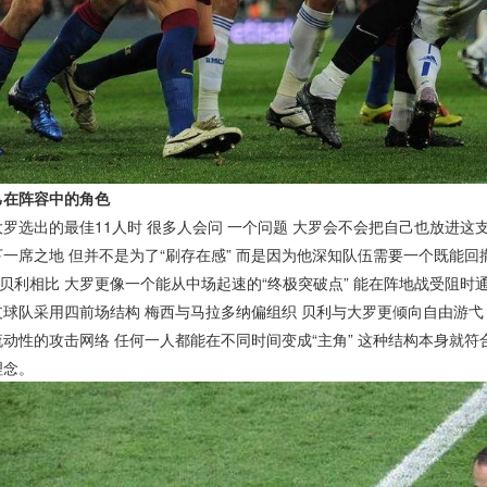
己在阵容中的角色
罗选出的最佳11人时 很多人会问 一个问题 大罗会不会把自己也放进这
一席之地 但并不是为了“刷存在感” 而是因为他深知队伍需要一个既能
贝利相比 大罗更像一个能从中场起速的“终极突破点” 能在阵地战受阻时
球队采用四前场结构 梅西与马拉多纳偏组织 贝利与大罗更倾向自由游弋
动性的攻击网络 任何一人都能在不同时间变成“主角” 这种结构本身就符
理念。