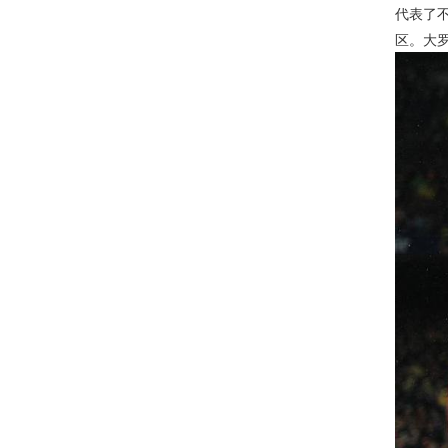
代表了不
区。大