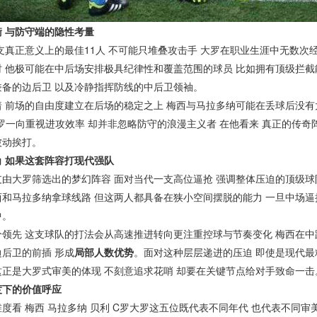
 与防守端的隐性考量
支真正意义上的最佳11人 不可能只堆叠攻击手 大罗在职业生涯中无数次
 他极可能在中后场安排极具纪律性和覆盖范围的球员 比如拥有顶级拦截
兼备的边后卫 以及冷静指挥防线的中后卫领袖。
 前场的自由度建立在后场的稳定之上 梅西与马拉多纳可能在丢球后没有
罗一向重视进攻效率 却并非忽略防守的浪漫主义者 在他看来 真正的传
被动挨打。
 如果这套阵容打现代强队
由大罗筛选出的梦幻阵容 面对当代一支高位逼抢 强调整体压迫的顶级球
和马拉多纳拿球线路 但这两人都具备在狭小空间摆脱的能力 一旦中场逼抢
中。
分领先 这支球队的打法会从高速推进转向更注重控球与节奏变化 梅西在中
后卫的前插 形成
局部人数优势
。面对这种层层递进的压迫 即使是现代最
这正是大罗式审美的体现 不刻意追求花哨 却要在关键节点给对手致命一击
度下的价值呼应
度看 梅西 马拉多纳 贝利 C罗大罗这五位既代表不同年代 也代表不同