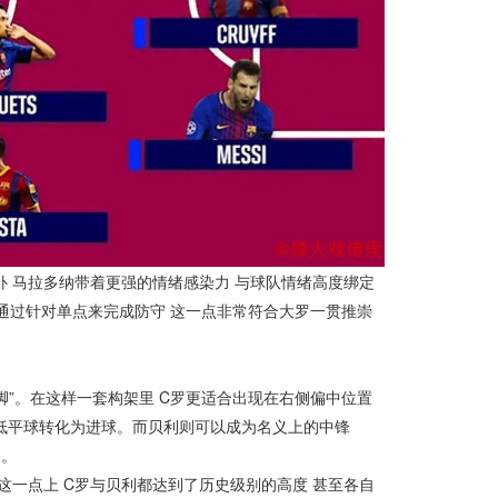
 马拉多纳带着更强的情绪感染力 与球队情绪高度绑定
通过针对单点来完成防守 这一点非常符合大罗一贯推崇
脚”。在这样一套构架里 C罗更适合出现在右侧偏中位置
低平球转化为进球。而贝利则可以成为名义上的中锋
门。
这一点上 C罗与贝利都达到了历史级别的高度 甚至各自