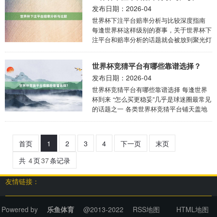
发布日期：2026-04
世界杯下注平台赔率分析与比较深度指南
每逢世界杯这样级别的赛事，关于世界杯下
注平台和赔率分析的话题就会被放到聚光灯
下。面对琳琅满目的平台、复杂多变的盘口
和实时波 ...
世界杯竞猜平台有哪些靠谱选择？
发布日期：2026-04
世界杯竞猜平台有哪些靠谱选择 每逢世界
杯到来 “怎么买更稳妥”几乎是球迷圈最常见
的话题之一 各类世界杯竞猜平台铺天盖地
而来 有的主打高赔率 有的强调数据分析 也
...
首页
1
2
3
4
下一页
末页
共
4
页
37
条记录
友情链接：
Powered by
乐鱼体育
@2013-2022
RSS地图
HTML地图