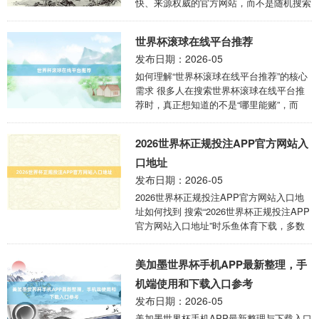
快、来源权威的官方网站，而不是随机搜索
来的不知名站点。一般可以通过国际足联
（FIFA ...
世界杯滚球在线平台推荐
发布日期：2026-05
如何理解“世界杯滚球在线平台推荐”的核心
需求 很多人在搜索世界杯滚球在线平台推
荐时，真正想知道的不是“哪里能赌”，而
是“哪些平台功能更全、体验更好、风险更
可控” ...
2026世界杯正规投注APP官方网站入
口地址
发布日期：2026-05
2026世界杯正规投注APP官方网站入口地
址如何找到 搜索“2026世界杯正规投注APP
官方网站入口地址”时乐鱼体育下载，多数
用户想要的是：在哪里能安全获取官方 ...
美加墨世界杯手机APP最新整理，手
机端使用和下载入口参考
发布日期：2026-05
美加墨世界杯手机APP最新整理与下载入口