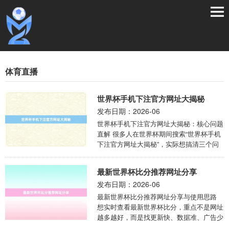
体育直播
世界杯手机下注官方网址大揭秘
发布日期：2026-06
世界杯手机下注官方网址大揭秘：核心问题
直解 很多人在世界杯期间搜索“世界杯手机
下注官方网址大揭秘”，实际想搞清三个问
题：哪里能通过手机下注、这些所谓“官方
网址” ...
最新世界杯比分推荐网址分享
发布日期：2026-06
最新世界杯比分推荐网址分享与使用思路
想实时查看最新世界杯比分，重点不是网址
越多越好，而是找更新快、数据准、广告少
的站点。围绕“最新世界杯比分推荐网址分