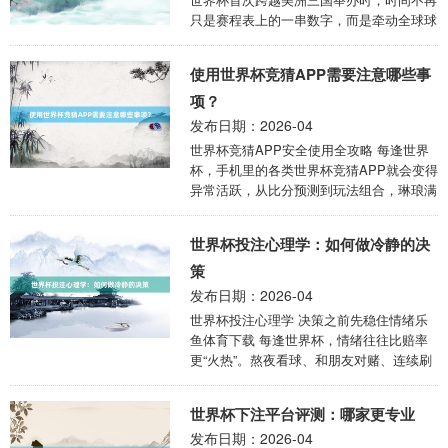
只是赛程表上的一串数字，而是牵动全球球
迷作息、转播收益与球队备战节奏的关键变
量。 ...
使用世界杯竞猜APP需要注意哪些事
项？
发布日期：2026-04
世界杯竞猜APP安全使用全攻略 每逢世界
杯，手机里的各类世界杯竞猜APP就会变得
异常活跃，从比分预测到玩法组合，琳琅满
目、充满诱惑。但在激情与期待的背后，隐
藏的 ...
世界杯投注心理学：如何做冷静的决
策
发布日期：2026-04
世界杯投注心理学 决策之前先稳住情绪乐
鱼体育下载 每逢世界杯，情绪往往比赔率
更“火热”。熬夜看球、和朋友对赌、连续刷
数据，许多人以为自己在“理性分析”，实际
上早 ...
世界杯下注平台评测：哪家更专业
发布日期：2026-04