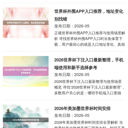
户最关心的无非是：在哪里进、进哪个入口
更稳、 ...
世界杯外围APP入口推荐，地址变化
别找错
发布日期：2026-05
正规世界杯外围APP入口推荐与使用场景解
析 寻找世界杯外围APP入口时乐鱼体育下
载，用户最担心的就是入口地址变化、真假
难辨。靠谱做法是：只认官方入口与稳定合
作渠 ...
2026世界杯下注入口最新整理，手机
端使用和新手选择参考
发布日期：2026-05
2026世界杯下注入口最新整理与使用场景
概览 寻找“2026世界杯下注入口最新整理”，
多数用户关心的是：哪些手机端入口更稳
定、如何快速上手、以及新手适合选择什么
...
2026年美加墨世界杯时间安排
发布日期：2026-05
2026年美加墨世界杯时间安排全景解析 当
世界杯首次跨越美洲三国举办时，时间不再